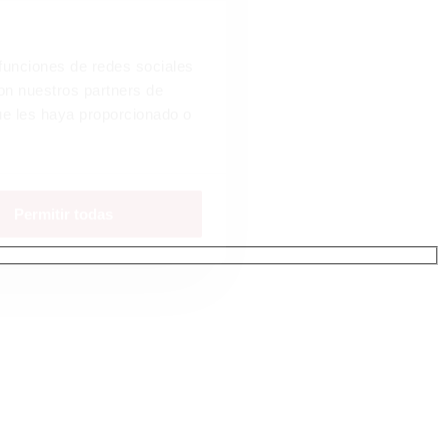
 funciones de redes sociales
con nuestros partners de
ue les haya proporcionado o
Permitir todas