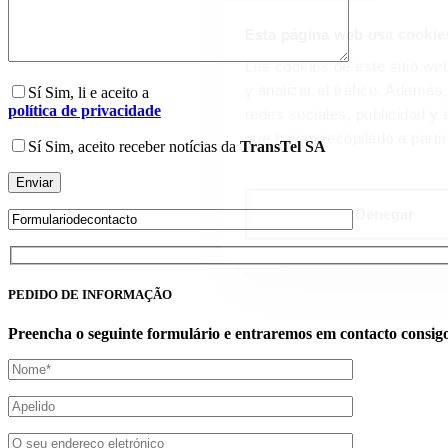
Esta página web usa cookie
Las cookies de este sitio we
y analizar el tráfico. Ademá
Sí
Sim, li e aceito a
política de privacidade
redes sociales, publicidad y
que hayan recopilado a parti
Sí
Sim, aceito receber notícias da
TransTel SA
Denegar
Please leave this field empty.
PEDIDO DE INFORMAÇÃO
Preencha o seguinte formulário e entraremos em contacto consigo