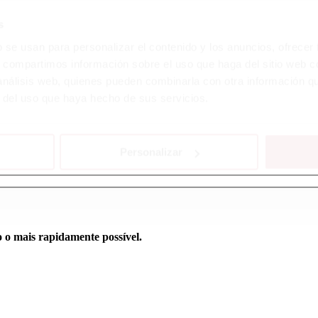
s
b se usan para personalizar el contenido y los anuncios, ofrecer
s, compartimos información sobre el uso que haga del sitio web 
 análisis web, quienes pueden combinarla con otra información q
r del uso que haya hecho de sus servicios.
Personalizar
 o mais rapidamente possível.