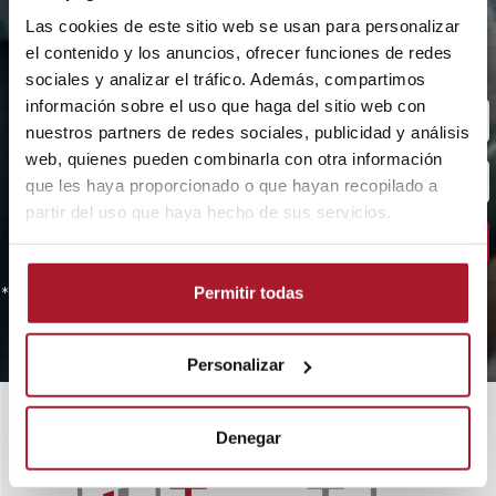
eletrónico, notícias da TransTel,
Las cookies de este sitio web se usan para personalizar
el contenido y los anuncios, ofrecer funciones de redes
promoções e novidades do sector.
sociales y analizar el tráfico. Además, compartimos
información sobre el uso que haga del sitio web con
nuestros partners de redes sociales, publicidad y análisis
web, quienes pueden combinarla con otra información
que les haya proporcionado o que hayan recopilado a
partir del uso que haya hecho de sus servicios.
* Ao subscrever, aceita a nossa política de privacidade
Permitir todas
Personalizar
Denegar