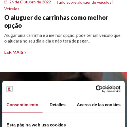
|
26 de Outubro de 2022
Tudo sobre aluguer de veículos
Veículos
O aluguer de carrinhas como melhor
opção
Alugar uma carrinha é a melhor opção, pode ter um veículo que
o ajudará no seu dia a dia e não terá de pagar...
LER MAIS
MANTENHA-SE
ATUALIZADO
Consentimiento
Detalles
Acerca de las cookies
Subscreva a nossa newsletter e enviar-
lhe-emos todos os meses, por correio
Esta página web usa cookies