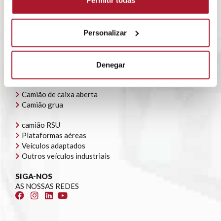
Permitir todas
ALUGUER FLEXÍVEL
BLOG
POLÍTICA CORPORATIVA
CONTATO
Personalizar
OFERTAS DE EMPREGO
A NOSSA FROTA
Denegar
Veículos todo-o-terreno e carrinhas
Camião de caixa fechada
Camião de caixa aberta
Camião grua
camião RSU
Plataformas aéreas
Veículos adaptados
Outros veículos industriais
SIGA-NOS
AS NOSSAS REDES