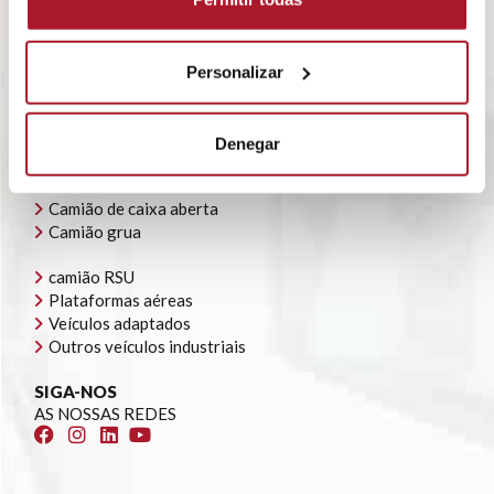
ALUGUER FLEXÍVEL
BLOG
POLÍTICA CORPORATIVA
CONTATO
Personalizar
OFERTAS DE EMPREGO
A NOSSA FROTA
Denegar
Veículos todo-o-terreno e carrinhas
Camião de caixa fechada
Camião de caixa aberta
Camião grua
camião RSU
Plataformas aéreas
Veículos adaptados
Outros veículos industriais
SIGA-NOS
AS NOSSAS REDES