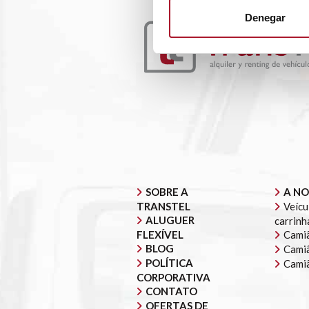
Denegar
SOBRE A
A NO
TRANSTEL
Veícu
ALUGUER
carrinh
FLEXÍVEL
Camiã
BLOG
Camiã
POLÍTICA
Cami
CORPORATIVA
CONTATO
OFERTAS DE