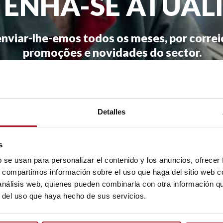
ENHA-SE ATUAL
nviar-lhe-emos todos os meses, por correio 
promoções e novidades do sector.
* Ao 
Detalles
s
b se usan para personalizar el contenido y los anuncios, ofrecer
s, compartimos información sobre el uso que haga del sitio web 
 análisis web, quienes pueden combinarla con otra información q
r del uso que haya hecho de sus servicios.
SERVIÇOS CENTRAIS
Crtra. Nac. III (Madrid-