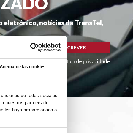
IZADO
eletrónico, notícias da TransTel,
Please lea
subscrever, aceita a nossa política de privacidade
Acerca de las cookies
 funciones de redes sociales
con nuestros partners de
ue les haya proporcionado o