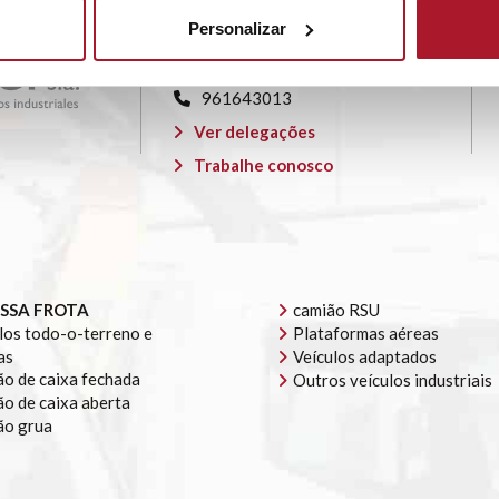
Valência), km 342 Pol. Ind. El
Personalizar
Oliveral, Avda. Madrid 26 46190 ·
Riba-roja de Túria
961643013
Ver delegações
Trabalhe conosco
SSA FROTA
camião RSU
los todo-o-terreno e
Plataformas aéreas
as
Veículos adaptados
o de caixa fechada
Outros veículos industriais
o de caixa aberta
ão grua