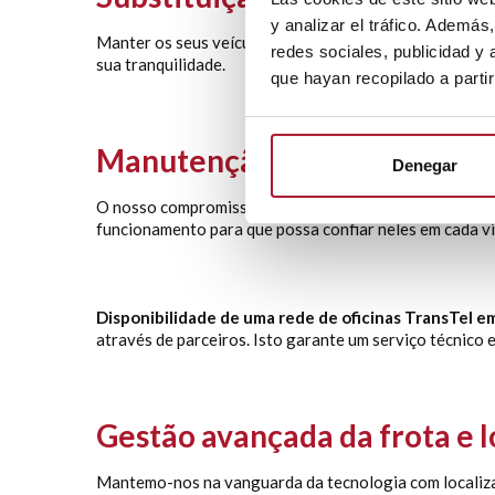
y analizar el tráfico. Ademá
Manter os seus veículos em perfeitas condições é esse
redes sociales, publicidad y
sua tranquilidade.
que hayan recopilado a parti
Manutenção preventiva e cor
Denegar
O nosso compromisso com a qualidade reflete-se no no
funcionamento para que possa confiar neles em cada v
Disponibilidade de uma rede de oficinas TransTel em
através de parceiros. Isto garante um serviço técnico 
Gestão avançada da frota e 
Mantemo-nos na vanguarda da tecnologia com localizad