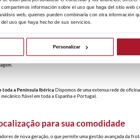
s, compartimos información sobre el uso que haga del sitio web 
ncial. É por isso que oferecemos a substituição de pneus incluída n
 análisis web, quienes pueden combinarla con otra información q
r del uso que haya hecho de sus servicios.
retiva completa dos seus veículos.
Personalizar
sso serviço de manutenção integral, tanto preventiva como correti
iagem.
 toda a Península Ibérica
Dispomos de uma extensa rede de oficina
e mecânico fiável em toda a Espanha e Portugal.
localização para sua comodidade
ores de nova geração, o que permite uma gestão avançada da frota.