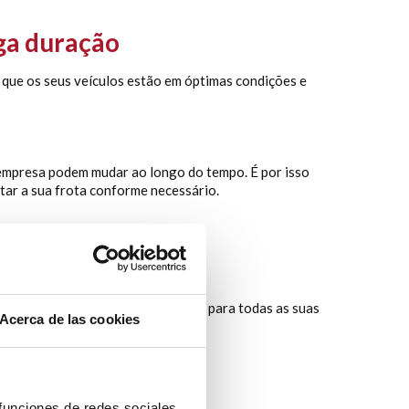
nga duração
 que os seus veículos estão em óptimas condições e
mpresa podem mudar ao longo do tempo. É por isso
tar a sua frota conforme necessário.
te um serviço eficiente e reativo para todas as suas
Acerca de las cookies
 funciones de redes sociales