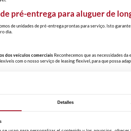
 de pré-entrega para aluguer de lo
omos de unidades de pré-entrega prontas para serviço. Isto garante
ro dia.
os dos veículos comerciais
Reconhecemos que as necessidades da e
xíveis com o nosso serviço de leasing flexível, para que possa adap
com um único ponto de contacto
 comunicação, fornecendo-lhe um único ponto de contacto. Isto garan
Detalles
s
ro completo à sua disposição
b se usan para personalizar el contenido y los anuncios, ofrecer