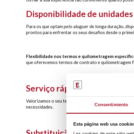
Disponibilidade de unidades
Para os que optam pelo aluguer de longa duração, disp
prontos para enfrentar os seus desafios desde o primei
Flexibilidade nos termos e quilometragem específic
que oferecemos termos de contrato e quilometragem fle
Serviço rápido e eficiente 
Valorizamos o seu tempo e simplificamos o processo de
Consentimiento
necessidades.
Esta página web usa cookie
Substituição de pneus e segu
Las cookies de este sitio we