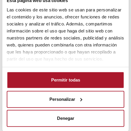
Esta página web usa cookies
28970 Madrid, adjuntando copia de su DNI.
Las cookies de este sitio web se usan para personalizar
Tutela de derechos: ¿Dónde puede formular una reclamación?
el contenido y los anuncios, ofrecer funciones de redes
sociales y analizar el tráfico. Además, compartimos
En caso de que entienda que sus derechos han sido
desatendidos por nuestra entidad, puede formular una
información sobre el uso que haga del sitio web con
reclamación en la Agencia Española de Protección de Datos, a
nuestros partners de redes sociales, publicidad y análisis
través de alguno de los medios siguientes:
web, quienes pueden combinarla con otra información
que les haya proporcionado o que hayan recopilado a
– Sede electrónica: https://www.aepd.es
partir del uso que haya hecho de sus servicios.
– Correo postal: Agencia Española de Protección de Datos, C/
Jorge Juan, 6, 28001, Madrid
Permitir todas
– Teléfono: 901.100.099 y 912.663.517
Formular una reclamación en la Agencia Española de
Personalizar
Protección de Datos no conlleva ningún coste y no es
necesaria la asistencia de abogado ni procurador.
Actualizaciones: ¿Qué cambios puede haber en esta Política de
Denegar
Privacidad?